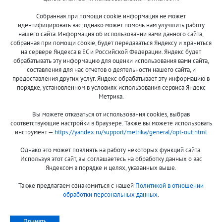
Собранная при помощи cookie информация не может
8 (800)
идентифицировать вас, однако может помочь нам улучшить работу
500-7844
нашего сайта. Информация об использовании вами данного сайта,
собранная при помощи cookie, будет передаваться Яндексу и храниться
на сервере Яндекса в ЕС и Российской Федерации. Яндекс будет
обрабатывать эту информацию для оценки использования вами сайта,
составления для нас отчетов о деятельности нашего сайта, и
Оплата и доставка
О компании
предоставления других услуг. Яндекс обрабатывает эту информацию в
Акции и скидки
Новости
порядке, установленном в условиях использования сервиса Яндекс
Метрика.
Гарантия и сервис
Контакты
Вы можете отказаться от использования cookies, выбрав
Помощь
соответствующие настройки в браузере. Также вы можете использовать
инструмент —
https://yandex.ru/support/metrika/general/opt-out.html
Сообщить об ошибке
Однако это может повлиять на работу некоторых функций сайта.
Используя этот сайт, вы соглашаетесь на обработку данных о вас
Яндексом в порядке и целях, указанных выше.
Также предлагаем ознакомиться с нашей
Политикой в отношении
обработки персональных данных
.
Принимаем к оплате:
Принять