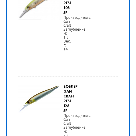
REST
РУБ
108
SF
Производитель:
Gan
Craft
Заглубление,
м:
1.5
Вес,
г:
14
от
1
ВОБЛЕР
390
GAN
CRAFT
руб.
REST
128
SF
Производитель:
РУБ
Gan
Craft
Заглубление,
м:
2,5