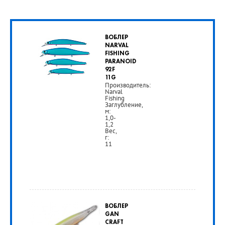
ВОБЛЕР
NARVAL
FISHING
PARANOID
92F
11G
Производитель:
Narval
Fishing
Заглубление,
м:
1,0-
1,2
Вес,
г:
11
от
750
ВОБЛЕР
руб.
GAN
CRAFT