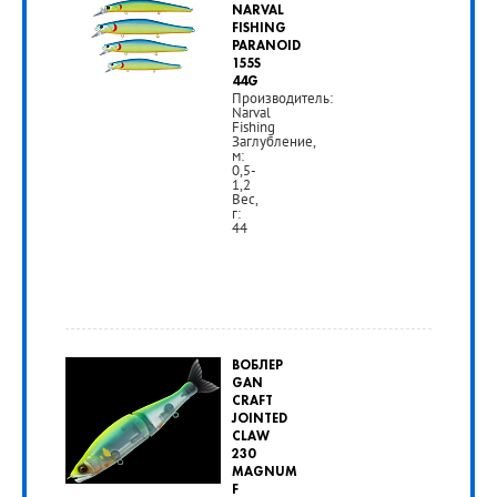
390
NARVAL
FISHING
руб.
PARANOID
155S
44G
Производитель:
РУБ
Narval
Fishing
Заглубление,
м:
0,5-
1,2
Вес,
г:
44
от
1
ВОБЛЕР
190
GAN
CRAFT
руб.
JOINTED
CLAW
230
РУБ
MAGNUM
F