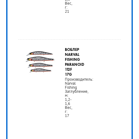
Вес,
г:
21
от
1
ВОБЛЕР
490
NARVAL
FISHING
руб.
PARANOID
112F
17G
Производитель:
РУБ
Narval
Fishing
Заглубление,
м:
1,2-
1,6
Вес,
г:
17
от