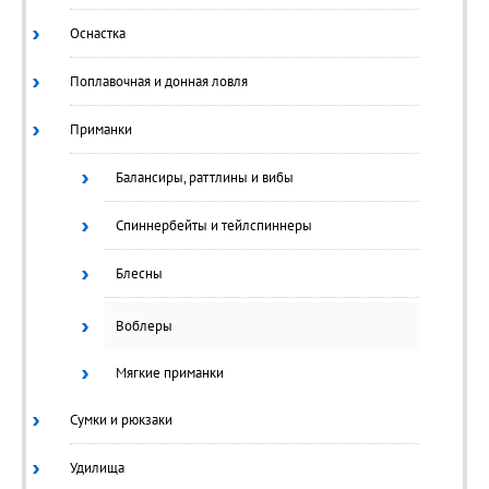
Оснастка
Поплавочная и донная ловля
Приманки
Балансиры, раттлины и вибы
Спиннербейты и тейлспиннеры
Блесны
Воблеры
Мягкие приманки
Сумки и рюкзаки
Удилища