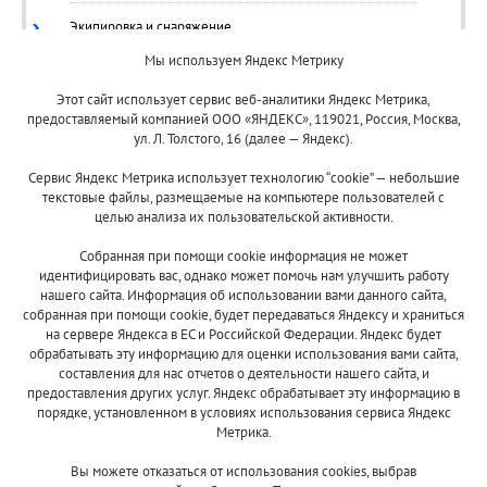
Экипировка и снаряжение
Мы используем Яндекс Метрику
Ящики/Коробки
Этот сайт использует сервис веб-аналитики Яндекс Метрика,
предоставляемый компанией ООО «ЯНДЕКС», 119021, Россия, Москва,
ул. Л. Толстого, 16 (далее — Яндекс).
Сервис Яндекс Метрика использует технологию “cookie” — небольшие
текстовые файлы, размещаемые на компьютере пользователей с
целью анализа их пользовательской активности.
© 2013-2024 "Волжские приманки"
Собранная при помощи cookie информация не может
8 (800)
идентифицировать вас, однако может помочь нам улучшить работу
500-7844
нашего сайта. Информация об использовании вами данного сайта,
собранная при помощи cookie, будет передаваться Яндексу и храниться
на сервере Яндекса в ЕС и Российской Федерации. Яндекс будет
обрабатывать эту информацию для оценки использования вами сайта,
составления для нас отчетов о деятельности нашего сайта, и
Оплата и доставка
О компании
предоставления других услуг. Яндекс обрабатывает эту информацию в
Акции и скидки
Новости
порядке, установленном в условиях использования сервиса Яндекс
Метрика.
Гарантия и сервис
Контакты
Вы можете отказаться от использования cookies, выбрав
Помощь