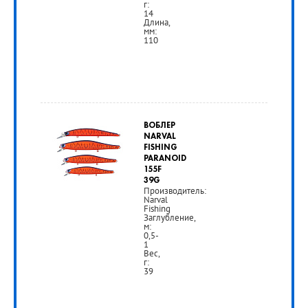
г:
14
Длина,
мм:
110
от
2
ВОБЛЕР
690
NARVAL
FISHING
руб.
PARANOID
155F
39G
Производитель:
РУБ
Narval
Fishing
Заглубление,
м:
0,5-
1
Вес,
г:
39
от