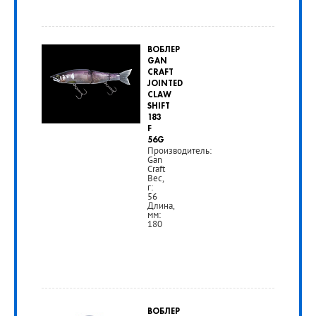
1
ВОБЛЕР
190
GAN
CRAFT
руб.
JOINTED
CLAW
SHIFT
РУБ
183
F
56G
Производитель:
Gan
Craft
Вес,
г:
56
Длина,
мм:
180
от
4
ВОБЛЕР