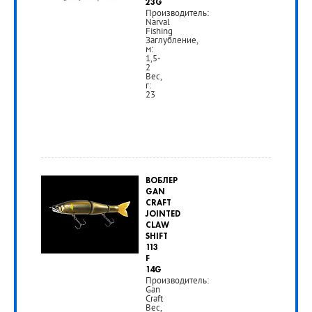
23G
Производитель:
Narval
Fishing
Заглубление,
м:
1,5-
2
Вес,
г:
23
от
870
ВОБЛЕР
руб.
GAN
CRAFT
JOINTED
РУБ
CLAW
SHIFT
113
F
14G
Производитель:
Gan
Craft
Вес,