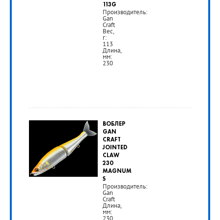
113G
Производитель:
Gan
Craft
Вес,
г:
113
Длина,
мм:
230
от
5
ВОБЛЕР
290
GAN
CRAFT
руб.
JOINTED
CLAW
230
РУБ
MAGNUM
S
Производитель:
Gan
Craft
Длина,
мм:
230