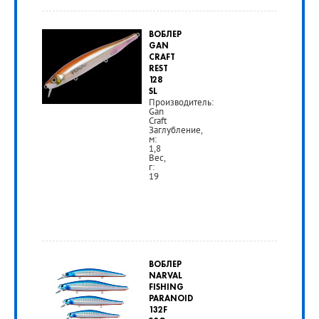
840
ВОБЛЕР
руб.
GAN
CRAFT
REST
РУБ
128
SL
Производитель:
Gan
Craft
Заглубление,
м:
1,8
Вес,
г:
19
ВОБЛЕР
NARVAL
FISHING
PARANOID
132F