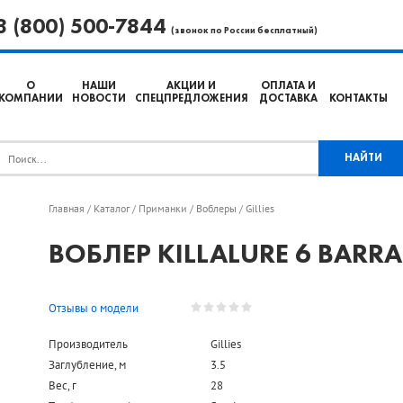
8 (800) 500-7844
(звонок по России бесплатный)
О
НАШИ
АКЦИИ И
ОПЛАТА И
КОМПАНИИ
НОВОСТИ
СПЕЦПРЕДЛОЖЕНИЯ
ДОСТАВКА
КОНТАКТЫ
Главная
Каталог
Приманки
Воблеры
Gillies
/
/
/
/
ВОБЛЕР KILLALURE 6 BARRA 
Отзывы о модели
Производитель
Gillies
Заглубление, м
3.5
Вес, г
28