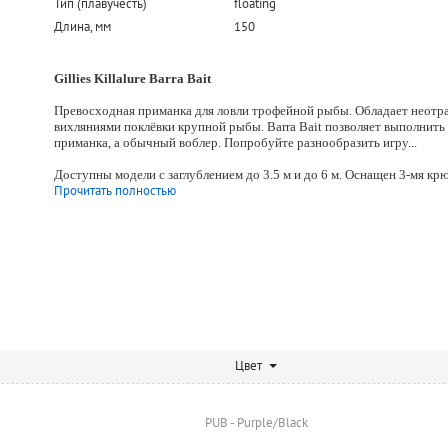
Тип (плавучесть)
floating
Длина, мм
150
Gillies Killalure Barra Bait
Превосходная приманка для ловли трофейной рыбы. Обладает неот
вихляниями поклёвки крупной рыбы. Barra Bait позволяет выполнить 
приманка, а обычный воблер. Попробуйте разнообразить игру
...
Доступны модели с заглублением до 3.5 м и до 6 м. Оснащен 3-мя к
Прочитать полностью
Цвет
PUB - Purple/Black