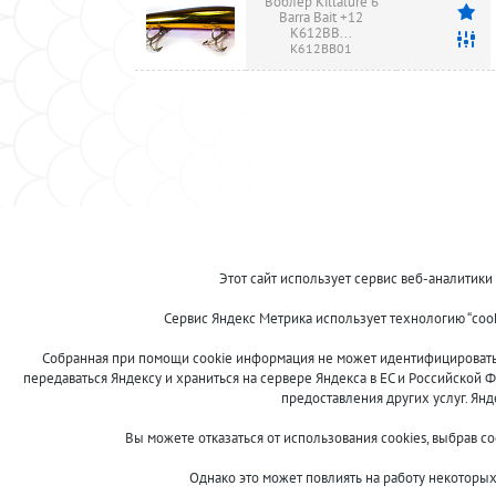
Воблер Killalure 6
Barra Bait +12
K612BB...
K612BB01
© 2013-2024 "Волжские приманки"
Этот сайт использует сервис веб-аналитики
8 (800)
Сервис Яндекс Метрика использует технологию “coo
500-7844
Собранная при помощи cookie информация не может идентифицировать в
передаваться Яндексу и храниться на сервере Яндекса в ЕС и Российской Ф
предоставления других услуг. Ян
Сообщить об ошибке
Вы можете отказаться от использования cookies, выбрав с
Однако это может повлиять на работу некоторых 