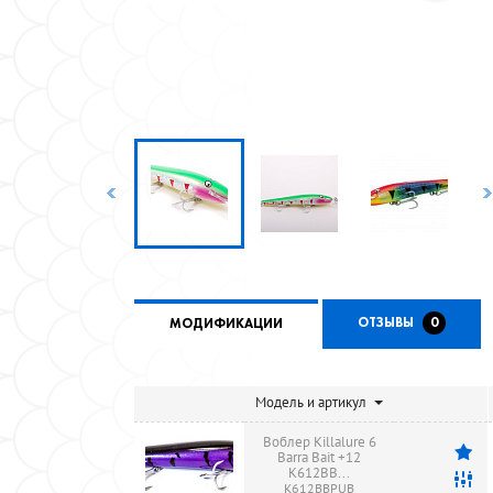
ОТЗЫВЫ
0
МОДИФИКАЦИИ
Модель и артикул
Воблер Killalure 6
Barra Bait +12
K612BB...
K612BBPUB