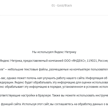
01 - Gold/Black
Мы используем Яндекс Метрику
 Яндекс Метрика, предоставляемый компанией ООО «ЯНДЕКС», 119021, Россия, Мос
kie” — небольшие текстовые файлы, размещаемые на компьютере пользователе
Оплата и доставка
О компании
Акции и скидки
Новости
ас, однако может помочь нам улучшить работу нашего сайта. Информация об и
Гарантия и сервис
Контакты
едерации. Яндекс будет обрабатывать эту информацию для оценки использовани
Помощь
декс обрабатывает эту информацию в порядке, установленном в условиях испол
оответствующие настройки в браузере. Также вы можете использовать инструм
функций сайта. Используя этот сайт, вы соглашаетесь на обработку данных о 