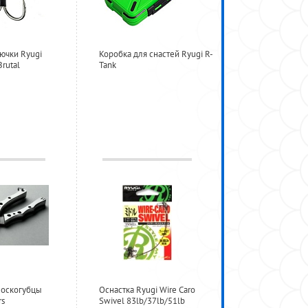
ючки Ryugi
Коробка для снастей Ryugi R-
Brutal
Tank
лоскогубцы
Оснастка Ryugi Wire Caro
rs
Swivel 83lb/37lb/51lb