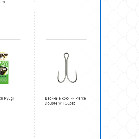
0mm
ки Ryugi
Двойные крючки Pierce
Double W TC Coat