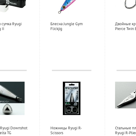
 сумка Ryugi
Блесна Jungle Gym
Двойные кр
 II
Flickjig
Pierce Twin 
 Ryugi Downshot
Ножницы Ryugi R-
Стальные п
elta TG
Scissors
Ryugi R-Plie