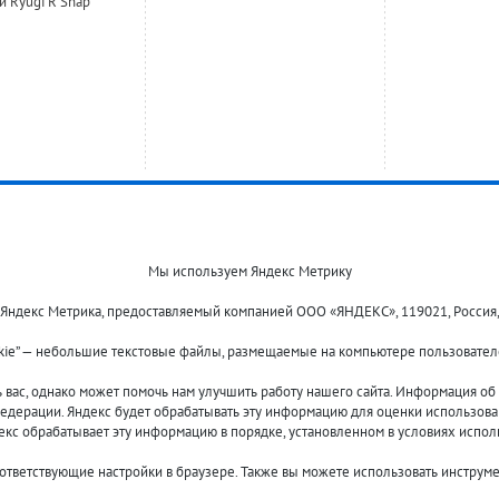
и Ryugi R Snap
Мы используем Яндекс Метрику
 Яндекс Метрика, предоставляемый компанией ООО «ЯНДЕКС», 119021, Россия, Мос
kie” — небольшие текстовые файлы, размещаемые на компьютере пользователе
Оплата и доставка
О компании
Акции и скидки
Новости
ас, однако может помочь нам улучшить работу нашего сайта. Информация об и
Гарантия и сервис
Контакты
едерации. Яндекс будет обрабатывать эту информацию для оценки использовани
Помощь
декс обрабатывает эту информацию в порядке, установленном в условиях испол
оответствующие настройки в браузере. Также вы можете использовать инструм