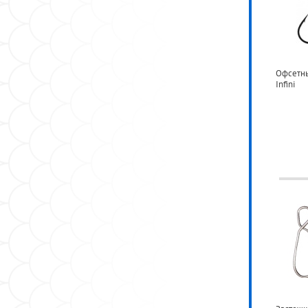
Офсетны
Infini