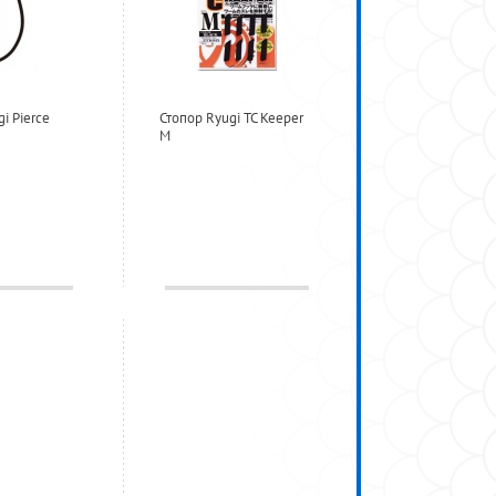
i Pierce
Стопор Ryugi TC Keeper
M