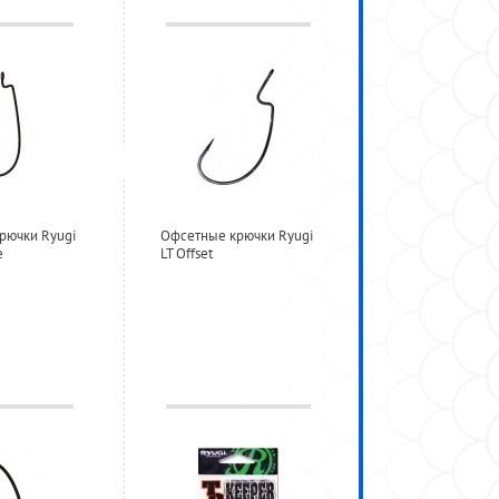
рючки Ryugi
Офсетные крючки Ryugi
e
LT Offset