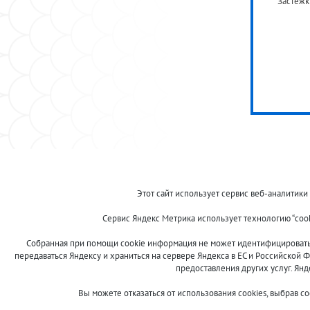
Застежк
© 2013-2024 "Волжские приманки"
Этот сайт использует сервис веб-аналитики
8 (800)
Сервис Яндекс Метрика использует технологию “coo
500-7844
Собранная при помощи cookie информация не может идентифицировать в
передаваться Яндексу и храниться на сервере Яндекса в ЕС и Российской Ф
предоставления других услуг. Ян
Сообщить об ошибке
Вы можете отказаться от использования cookies, выбрав с