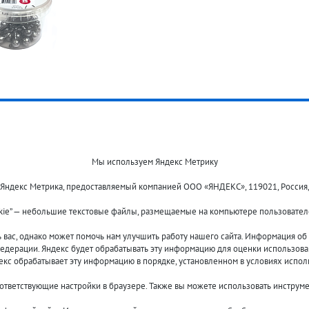
Мы используем Яндекс Метрику
 Яндекс Метрика, предоставляемый компанией ООО «ЯНДЕКС», 119021, Россия, Мос
kie” — небольшие текстовые файлы, размещаемые на компьютере пользователе
Оплата и доставка
О компании
Акции и скидки
Новости
ас, однако может помочь нам улучшить работу нашего сайта. Информация об и
Гарантия и сервис
Контакты
едерации. Яндекс будет обрабатывать эту информацию для оценки использовани
Помощь
декс обрабатывает эту информацию в порядке, установленном в условиях испол
оответствующие настройки в браузере. Также вы можете использовать инструм