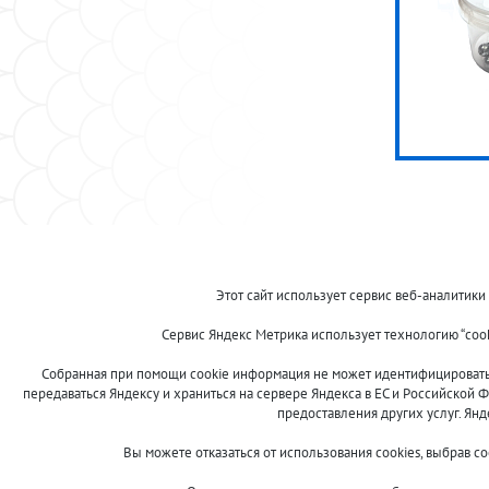
© 2013-2024 "Волжские приманки"
Этот сайт использует сервис веб-аналитики
8 (800)
Сервис Яндекс Метрика использует технологию “coo
500-7844
Собранная при помощи cookie информация не может идентифицировать в
передаваться Яндексу и храниться на сервере Яндекса в ЕС и Российской Ф
предоставления других услуг. Ян
Сообщить об ошибке
Вы можете отказаться от использования cookies, выбрав с