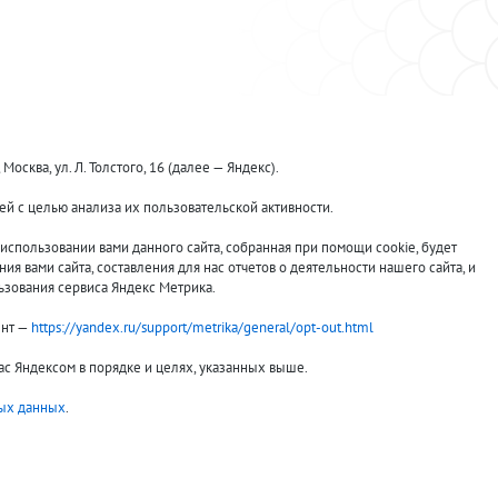
ква, ул. Л. Толстого, 16 (далее — Яндекс).
й с целью анализа их пользовательской активности.
Принимаем к оплате:
спользовании вами данного сайта, собранная при помощи cookie, будет
я вами сайта, составления для нас отчетов о деятельности нашего сайта, и
ьзования сервиса Яндекс Метрика.
ент —
https://yandex.ru/support/metrika/general/opt-out.html
вас Яндексом в порядке и целях, указанных выше.
ых данных
.
выбранные
0