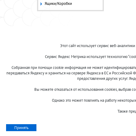
Ящики/Коробки
© 2013-2024 "Волжские приманки"
Этот сайт использует сервис веб-аналитики
8 (800)
Сервис Яндекс Метрика использует технологию “coo
500-7844
Собранная при помощи cookie информация не может идентифицировать в
передаваться Яндексу и храниться на сервере Яндекса в ЕС и Российской Ф
предоставления других услуг. Ян
Сообщить об ошибке
Вы можете отказаться от использования cookies, выбрав с
Однако это может повлиять на работу некоторых 
Также пре
Принять
Недавно просмот