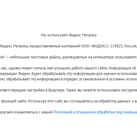
Мы используем Яндекс Метрику
 Яндекс Метрика, предоставляемый компанией ООО «ЯНДЕКС», 119021, Россия, Мос
kie” — небольшие текстовые файлы, размещаемые на компьютере пользователе
Оплата и доставка
О компании
Акции и скидки
Новости
ас, однако может помочь нам улучшить работу нашего сайта. Информация об и
Гарантия и сервис
Контакты
едерации. Яндекс будет обрабатывать эту информацию для оценки использовани
Помощь
декс обрабатывает эту информацию в порядке, установленном в условиях испол
оответствующие настройки в браузере. Также вы можете использовать инструм
функций сайта. Используя этот сайт, вы соглашаетесь на обработку данных о 
длагаем ознакомиться с нашей
Политикой в отношении обработки персональн
ренные товары
Онлайн-консультант
Сравнить 