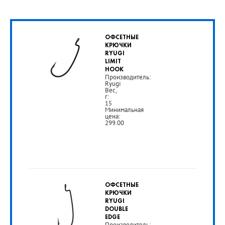
ОФСЕТНЫЕ
КРЮЧКИ
RYUGI
LIMIT
HOOK
Производитель:
Ryugi
Вес,
г:
15
Минимальная
цена:
299.00
от
380
ОФСЕТНЫЕ
руб.
КРЮЧКИ
RYUGI
DOUBLE
РУБ
EDGE
Производитель: