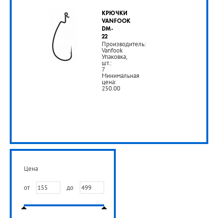
КРЮЧКИ
руб.
VANFOOK
DM-
22
РУБ
Производитель:
Vanfook
Упаковка,
шт.:
7
Минимальная
цена:
250.00
от
295
руб.
Цена
РУБ
от
до