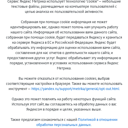
Сервис Яндекс Метрика использует технологию “cookie” — небольшие
текстовые файлы, размещаемые на компьютере пользователей с
целью анализа их пользовательской активности.
© 2013-2024 "Волжские приманки"
Собранная при помощи cookie информация не может
8 (800)
идентифицировать вас, однако может помочь нам улучшить работу
500-7844
нашего сайта. Информация об использовании вами данного сайта,
собранная при помощи cookie, будет передаваться Яндексу и храниться
на сервере Яндекса в ЕС и Российской Федерации. Яндекс будет
обрабатывать эту информацию для оценки использования вами сайта,
составления для нас отчетов о деятельности нашего сайта, и
Оплата и доставка
О компании
предоставления других услуг. Яндекс обрабатывает эту информацию в
Акции и скидки
Новости
порядке, установленном в условиях использования сервиса Яндекс
Метрика.
Гарантия и сервис
Контакты
Вы можете отказаться от использования cookies, выбрав
Помощь
соответствующие настройки в браузере. Также вы можете использовать
инструмент —
https://yandex.ru/support/metrika/general/opt-out.html
Сообщить об ошибке
Однако это может повлиять на работу некоторых функций сайта.
Используя этот сайт, вы соглашаетесь на обработку данных о вас
Яндексом в порядке и целях, указанных выше.
Также предлагаем ознакомиться с нашей
Политикой в отношении
обработки персональных данных
.
Принимаем к оплате: