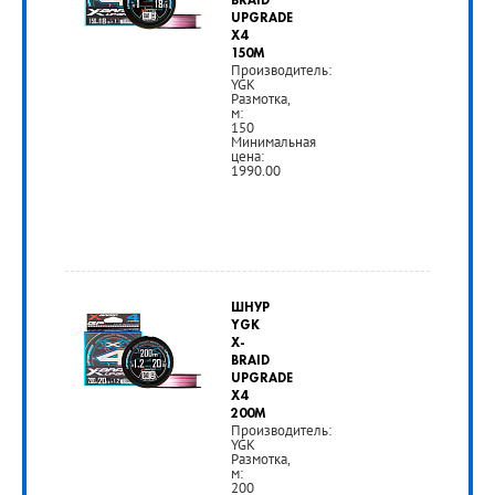
руб.
BRAID
UPGRADE
X4
РУБ
150M
Производитель:
YGK
Размотка,
м:
150
Минимальная
цена:
1990.00
от
1
ШНУР
590
YGK
X-
руб.
BRAID
UPGRADE
X4
РУБ
200M
Производитель:
YGK
Размотка,
м:
200