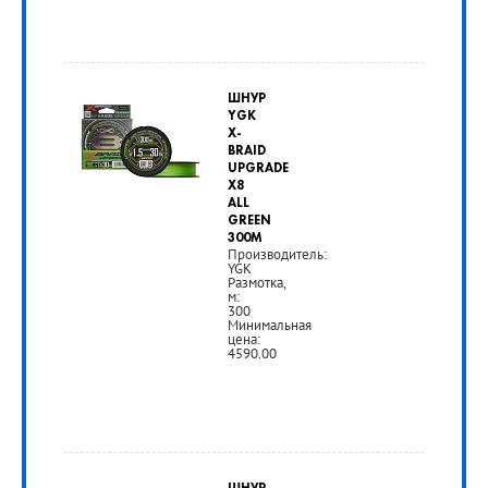
от
3
ШНУР
290
YGK
X-
руб.
BRAID
UPGRADE
X8
РУБ
ALL
GREEN
300M
Производитель:
YGK
Размотка,
м:
300
Минимальная
цена:
4590.00
от
4