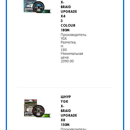
X-
руб.
BRAID
UPGRADE
X4
РУБ
3
COLOUR
180M
Производитель:
YGK
Размотка,
м:
180
Минимальная
цена:
2090.00
от
2
ШНУР
490
YGK
X-
руб.
BRAID
UPGRADE
X8
РУБ
150M
Производитель: