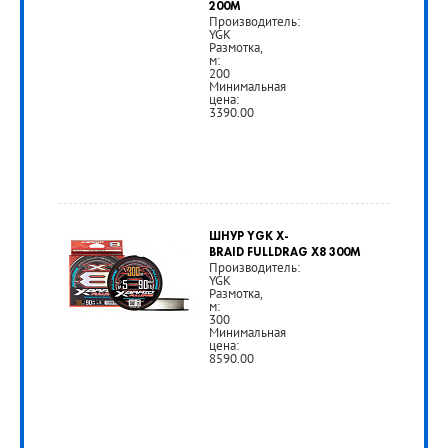
200M
Производитель:
YGK
Размотка,
м:
200
Минимальная
цена:
3390.00
от
3
ШНУР YGK X-
390
BRAID FULLDRAG X8 300M
Производитель:
YGK
руб.
Размотка,
м:
300
Минимальная
РУБ
цена:
8590.00