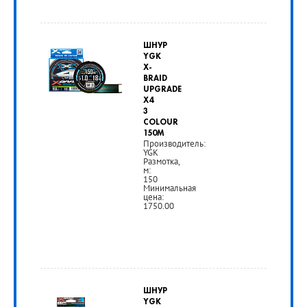
ШНУР
YGK
X-
BRAID
UPGRADE
X4
3
COLOUR
150M
Производитель:
YGK
Размотка,
м:
150
Минимальная
цена:
1750.00
от
1
ШНУР
750
YGK