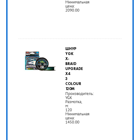
Минимальная
цена:
2090.00
от
2
ШНУР
090
YGK
X-
руб.
BRAID
UPGRADE
X4
РУБ
3
COLOUR
120M
Производитель:
YGK
Размотка,
м:
120
Минимальная
цена:
1450.00