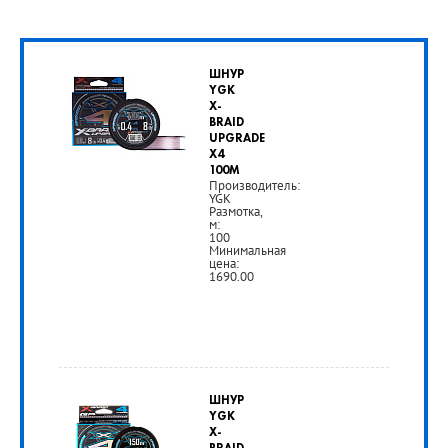
ШНУР
YGK
X-
BRAID
UPGRADE
X4
100M
Производитель:
YGK
Размотка,
м:
100
Минимальная
цена:
1690.00
от
1
ШНУР
690
YGK
X-