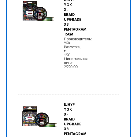
ШНУР
590
YGK
X-
руб.
BRAID
UPGRADE
X8
РУБ
PENTAGRAM
150M
Производитель:
YGK
Размотка,
м:
150
Минимальная
цена:
2550.00
ШНУР
YGK
X-
BRAID
UPGRADE
X8
PENTAGRAM