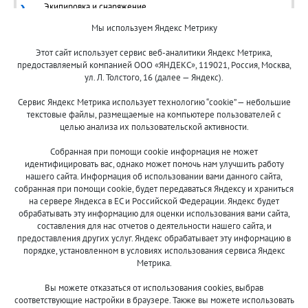
Экипировка и снаряжение
Мы используем Яндекс Метрику
Ящики/Коробки
Этот сайт использует сервис веб-аналитики Яндекс Метрика,
предоставляемый компанией ООО «ЯНДЕКС», 119021, Россия, Москва,
ул. Л. Толстого, 16 (далее — Яндекс).
Сервис Яндекс Метрика использует технологию “cookie” — небольшие
текстовые файлы, размещаемые на компьютере пользователей с
целью анализа их пользовательской активности.
© 2013-2024 "Волжские приманки"
Собранная при помощи cookie информация не может
8 (800)
идентифицировать вас, однако может помочь нам улучшить работу
500-7844
нашего сайта. Информация об использовании вами данного сайта,
собранная при помощи cookie, будет передаваться Яндексу и храниться
на сервере Яндекса в ЕС и Российской Федерации. Яндекс будет
обрабатывать эту информацию для оценки использования вами сайта,
составления для нас отчетов о деятельности нашего сайта, и
Оплата и доставка
О компании
предоставления других услуг. Яндекс обрабатывает эту информацию в
Акции и скидки
Новости
порядке, установленном в условиях использования сервиса Яндекс
Метрика.
Гарантия и сервис
Контакты
Вы можете отказаться от использования cookies, выбрав
Помощь
соответствующие настройки в браузере. Также вы можете использовать