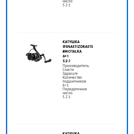
число:
5.2:1
от
10
КАТУШКА
990
@SNASTIZDRASTE
#MOTALKA
руб.
6+1
5.2:1
Производитель:
Снасти
РУБ
Здрасьте
Количество
подшипников:
6+1
Передаточное
число:
5.2:1
от
2