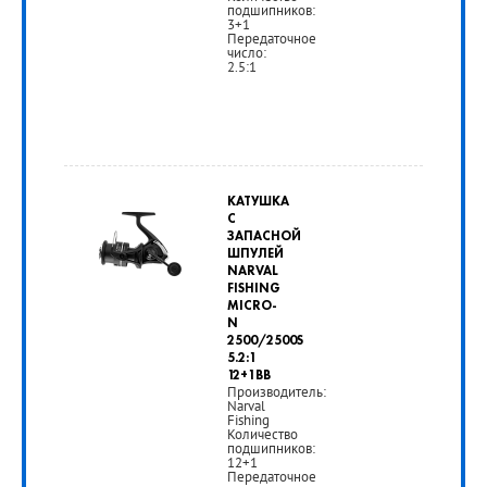
подшипников:
3+1
Передаточное
число:
2.5:1
от
3
КАТУШКА
590
С
ЗАПАСНОЙ
руб.
ШПУЛЕЙ
NARVAL
FISHING
РУБ
MICRO-
N
2500/2500S
5.2:1
12+1BB
Производитель:
Narval
Fishing
Количество
подшипников:
12+1
Передаточное