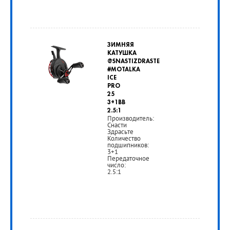
от
2
ЗИМНЯЯ
550
КАТУШКА
@SNASTIZDRASTE
руб.
#MOTALKA
ICE
PRO
РУБ
25
3+1BB
2.5:1
Производитель:
Снасти
Здрасьте
Количество
подшипников:
3+1
Передаточное
число:
2.5:1