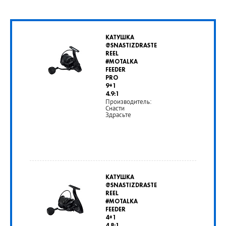
КАТУШКА
@SNASTIZDRASTE
REEL
#MOTALKA
FEEDER
PRO
9+1
4.9:1
Производитель:
Снасти
Здрасьте
от
5
КАТУШКА
750
@SNASTIZDRASTE
REEL
руб.
#MOTALKA
FEEDER
4+1
РУБ