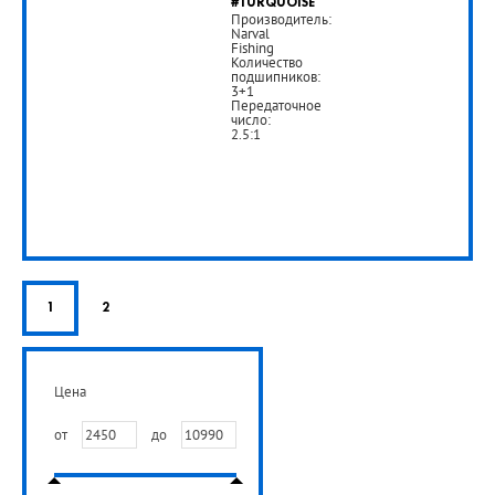
#TURQUOISE
Производитель:
Narval
Fishing
Количество
подшипников:
3+1
Передаточное
число:
2.5:1
1
2
Цена
от
до