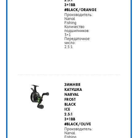
2.5:1
3+1BB
#BLACK/ORANGE
Производитель:
Narval
Fishing
Количество
подшипников:
3+1
Передаточное
число:
2.5:1
от
3
ЗИМНЯЯ
590
КАТУШКА
NARVAL
руб.
FROST
BLACK
ICE
РУБ
2.5:1
3+1BB
#BLACK/OLIVE
Производитель:
Narval
Fishing