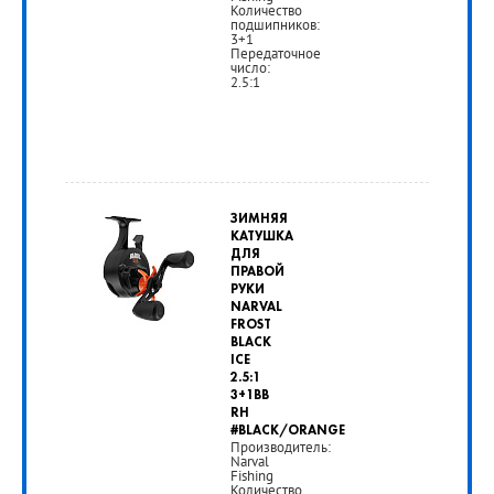
Количество
подшипников:
3+1
Передаточное
число:
2.5:1
от
3
ЗИМНЯЯ
590
КАТУШКА
ДЛЯ
руб.
ПРАВОЙ
РУКИ
NARVAL
РУБ
FROST
BLACK
ICE
2.5:1
3+1BB
RH
#BLACK/ORANGE
Производитель:
Narval
Fishing
Количество