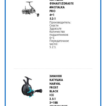
КАТУШКА
700
@SNASTIZDRASTE
#MOTALKA
руб.
PRO
6+1
5.2:1
Производитель:
РУБ
Снасти
Здрасьте
Количество
подшипников:
6+1
Передаточное
число:
5.2:1
от
3
ЗИМНЯЯ
250
КАТУШКА
NARVAL
руб.
FROST
BLACK
ICE
РУБ
2.5:1
3+1BB