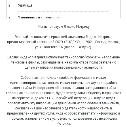
Удилища
Экипировка и снаряжение
Мы используем Яндекс Метрику
Ящики/Коробки
Этот сайт использует сервис веб-аналитики Яндекс Метрика,
предоставляемый компанией ООО «ЯНДЕКС», 119021, Россия, Москва,
ул. Л. Толстого, 16 (далее — Яндекс).
Сервис Яндекс Метрика использует технологию “cookie” — небольшие
текстовые файлы, размещаемые на компьютере пользователей с
целью анализа их пользовательской активности.
© 2013-2024 "Волжские приманки"
Собранная при помощи cookie информация не может
8 (800)
идентифицировать вас, однако может помочь нам улучшить работу
500-7844
нашего сайта. Информация об использовании вами данного сайта,
собранная при помощи cookie, будет передаваться Яндексу и храниться
на сервере Яндекса в ЕС и Российской Федерации. Яндекс будет
обрабатывать эту информацию для оценки использования вами сайта,
составления для нас отчетов о деятельности нашего сайта, и
Оплата и доставка
О компании
предоставления других услуг. Яндекс обрабатывает эту информацию в
Акции и скидки
Новости
порядке, установленном в условиях использования сервиса Яндекс
Метрика.
Гарантия и сервис
Контакты