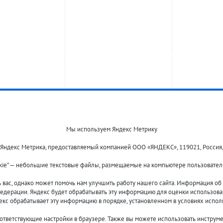
Мы используем Яндекс Метрику
 Яндекс Метрика, предоставляемый компанией ООО «ЯНДЕКС», 119021, Россия, Мос
kie” — небольшие текстовые файлы, размещаемые на компьютере пользователе
Оплата и доставка
О компании
Акции и скидки
Новости
ас, однако может помочь нам улучшить работу нашего сайта. Информация об и
Гарантия и сервис
Контакты
едерации. Яндекс будет обрабатывать эту информацию для оценки использовани
Помощь
декс обрабатывает эту информацию в порядке, установленном в условиях испол
оответствующие настройки в браузере. Также вы можете использовать инструм