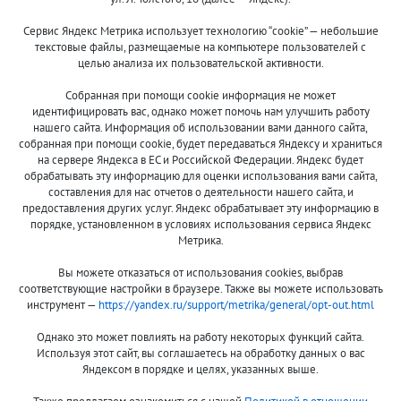
Сервис Яндекс Метрика использует технологию “cookie” — небольшие
текстовые файлы, размещаемые на компьютере пользователей с
целью анализа их пользовательской активности.
© 2013-2024 "Волжские приманки"
Собранная при помощи cookie информация не может
8 (800)
идентифицировать вас, однако может помочь нам улучшить работу
500-7844
нашего сайта. Информация об использовании вами данного сайта,
собранная при помощи cookie, будет передаваться Яндексу и храниться
на сервере Яндекса в ЕС и Российской Федерации. Яндекс будет
обрабатывать эту информацию для оценки использования вами сайта,
составления для нас отчетов о деятельности нашего сайта, и
Оплата и доставка
О компании
предоставления других услуг. Яндекс обрабатывает эту информацию в
Акции и скидки
Новости
порядке, установленном в условиях использования сервиса Яндекс
Метрика.
Гарантия и сервис
Контакты
Вы можете отказаться от использования cookies, выбрав
Помощь
соответствующие настройки в браузере. Также вы можете использовать
инструмент —
https://yandex.ru/support/metrika/general/opt-out.html
Сообщить об ошибке
Однако это может повлиять на работу некоторых функций сайта.
Используя этот сайт, вы соглашаетесь на обработку данных о вас
Яндексом в порядке и целях, указанных выше.