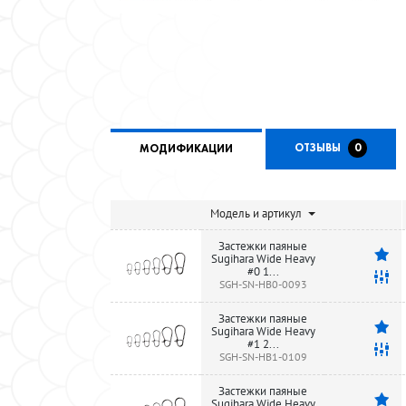
ОТЗЫВЫ
0
МОДИФИКАЦИИ
Модель и артикул
Застежки паяные
Sugihara Wide Heavy
#0 1...
SGH-SN-HB0-0093
Застежки паяные
Sugihara Wide Heavy
#1 2...
SGH-SN-HB1-0109
Застежки паяные
Sugihara Wide Heavy