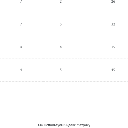
7
2
26
7
3
32
4
4
35
4
5
45
Мы используем Яндекс Метрику