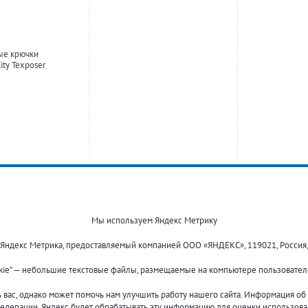
ые крючки
ity Texposer
Мы используем Яндекс Метрику
 Яндекс Метрика, предоставляемый компанией ООО «ЯНДЕКС», 119021, Россия, Мос
kie” — небольшие текстовые файлы, размещаемые на компьютере пользователе
Оплата и доставка
О компании
Акции и скидки
Новости
ас, однако может помочь нам улучшить работу нашего сайта. Информация об и
Гарантия и сервис
Контакты
едерации. Яндекс будет обрабатывать эту информацию для оценки использовани