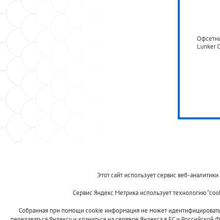
Офсетн
Lunker C
© 2013-2024 "Волжские приманки"
Этот сайт использует сервис веб-аналитики
8 (800)
Сервис Яндекс Метрика использует технологию “coo
500-7844
Собранная при помощи cookie информация не может идентифицировать в
передаваться Яндексу и храниться на сервере Яндекса в ЕС и Российской Ф