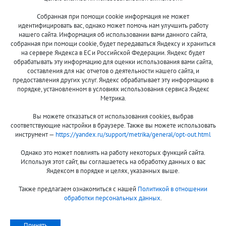
Собранная при помощи cookie информация не может
8 (800)
идентифицировать вас, однако может помочь нам улучшить работу
500-7844
нашего сайта. Информация об использовании вами данного сайта,
собранная при помощи cookie, будет передаваться Яндексу и храниться
на сервере Яндекса в ЕС и Российской Федерации. Яндекс будет
обрабатывать эту информацию для оценки использования вами сайта,
составления для нас отчетов о деятельности нашего сайта, и
Оплата и доставка
О компании
предоставления других услуг. Яндекс обрабатывает эту информацию в
Акции и скидки
Новости
порядке, установленном в условиях использования сервиса Яндекс
Метрика.
Гарантия и сервис
Контакты
Вы можете отказаться от использования cookies, выбрав
Помощь
соответствующие настройки в браузере. Также вы можете использовать
инструмент —
https://yandex.ru/support/metrika/general/opt-out.html
Сообщить об ошибке
Однако это может повлиять на работу некоторых функций сайта.
Используя этот сайт, вы соглашаетесь на обработку данных о вас
Яндексом в порядке и целях, указанных выше.
Также предлагаем ознакомиться с нашей
Политикой в отношении
обработки персональных данных
.
Принимаем к оплате:
Принять