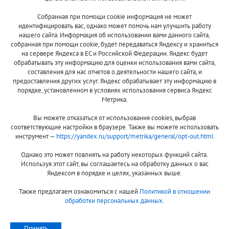
Собранная при помощи cookie информация не может
8 (800)
идентифицировать вас, однако может помочь нам улучшить работу
500-7844
нашего сайта. Информация об использовании вами данного сайта,
собранная при помощи cookie, будет передаваться Яндексу и храниться
на сервере Яндекса в ЕС и Российской Федерации. Яндекс будет
обрабатывать эту информацию для оценки использования вами сайта,
составления для нас отчетов о деятельности нашего сайта, и
Оплата и доставка
О компании
предоставления других услуг. Яндекс обрабатывает эту информацию в
Акции и скидки
Новости
порядке, установленном в условиях использования сервиса Яндекс
Метрика.
Гарантия и сервис
Контакты
Вы можете отказаться от использования cookies, выбрав
Помощь
соответствующие настройки в браузере. Также вы можете использовать
инструмент —
https://yandex.ru/support/metrika/general/opt-out.html
Сообщить об ошибке
Однако это может повлиять на работу некоторых функций сайта.
Используя этот сайт, вы соглашаетесь на обработку данных о вас
Яндексом в порядке и целях, указанных выше.
Также предлагаем ознакомиться с нашей
Политикой в отношении
обработки персональных данных
.
Принимаем к оплате:
Принять