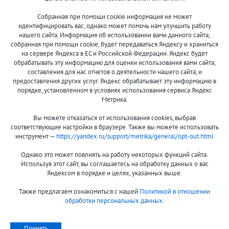
Собранная при помощи cookie информация не может
8 (800)
идентифицировать вас, однако может помочь нам улучшить работу
500-7844
нашего сайта. Информация об использовании вами данного сайта,
собранная при помощи cookie, будет передаваться Яндексу и храниться
на сервере Яндекса в ЕС и Российской Федерации. Яндекс будет
обрабатывать эту информацию для оценки использования вами сайта,
составления для нас отчетов о деятельности нашего сайта, и
Оплата и доставка
О компании
предоставления других услуг. Яндекс обрабатывает эту информацию в
Акции и скидки
Новости
порядке, установленном в условиях использования сервиса Яндекс
Метрика.
Гарантия и сервис
Контакты
Вы можете отказаться от использования cookies, выбрав
Помощь
соответствующие настройки в браузере. Также вы можете использовать
инструмент —
https://yandex.ru/support/metrika/general/opt-out.html
Сообщить об ошибке
Однако это может повлиять на работу некоторых функций сайта.
Используя этот сайт, вы соглашаетесь на обработку данных о вас
Яндексом в порядке и целях, указанных выше.
Также предлагаем ознакомиться с нашей
Политикой в отношении
обработки персональных данных
.
Принимаем к оплате:
Принять