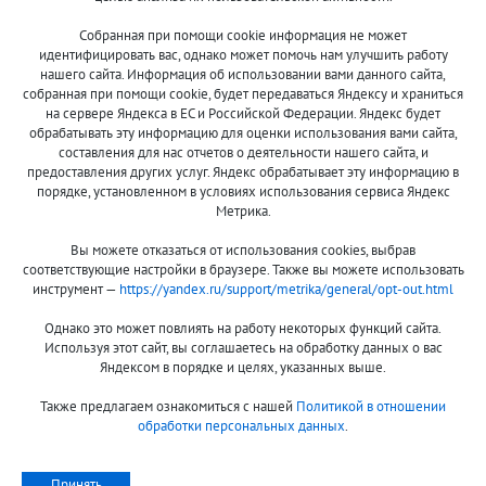
Собранная при помощи cookie информация не может
8 (800)
идентифицировать вас, однако может помочь нам улучшить работу
500-7844
нашего сайта. Информация об использовании вами данного сайта,
собранная при помощи cookie, будет передаваться Яндексу и храниться
на сервере Яндекса в ЕС и Российской Федерации. Яндекс будет
обрабатывать эту информацию для оценки использования вами сайта,
составления для нас отчетов о деятельности нашего сайта, и
Оплата и доставка
О компании
предоставления других услуг. Яндекс обрабатывает эту информацию в
Акции и скидки
Новости
порядке, установленном в условиях использования сервиса Яндекс
Метрика.
Гарантия и сервис
Контакты
Вы можете отказаться от использования cookies, выбрав
Помощь
соответствующие настройки в браузере. Также вы можете использовать
инструмент —
https://yandex.ru/support/metrika/general/opt-out.html
Сообщить об ошибке
Однако это может повлиять на работу некоторых функций сайта.
Используя этот сайт, вы соглашаетесь на обработку данных о вас
Яндексом в порядке и целях, указанных выше.
Также предлагаем ознакомиться с нашей
Политикой в отношении
обработки персональных данных
.
Принимаем к оплате:
Принять