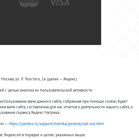
ква, ул. Л. Толстого, 16 (далее — Яндекс).
й с целью анализа их пользовательской активности.
спользовании вами данного сайта, собранная при помощи cookie, будет
я вами сайта, составления для нас отчетов о деятельности нашего сайта, и
ьзования сервиса Яндекс Метрика.
ент —
https://yandex.ru/support/metrika/general/opt-out.html
вас Яндексом в порядке и целях, указанных выше.