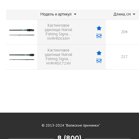
Модель и артикул
Длина, см
Кастинговое
удилище Narval
204
Fishing Signa...
NVRVRDC68H
Кастинговое
удилище Narval
217
Fishing Signa...
NVRVRDC72XH
© 2013-2024 "Волжские приманки"
8 (800)