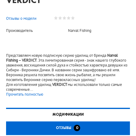
VERDICT
Отзывы о модели
Производитель
Narval Fishing
Представляем новую подписную серию удилищ от бренда
Narval
Fishing – VERDICT
. Эта лимитированная серия - знак нашего глубокого
уважения, восхищения силой духа и стойкостью характера девушки из
Сибири - Вероники Дички. В названии серии зашифровано её имя.
Вероника решила посвятить свою жизнь рыбалке, а мы решили
посвятить Веронике серию первоклассных удилищ!
Для изготовления удилищ
VERDICT
мы использовали только самые
современные
...
Прочитать полностью
МОДИФИКАЦИИ
ОТЗЫВЫ
0