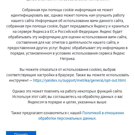
Собранная при помощи cookie информация не может
8 (800)
идентифицировать вас, однако может помочь нам улучшить работу
500-7844
нашего сайта. Информация об использовании вами данного сайта,
собранная при помощи cookie, будет передаваться Яндексу и храниться
на сервере Яндекса в ЕС и Российской Федерации. Яндекс будет
обрабатывать эту информацию для оценки использования вами сайта,
составления для нас отчетов о деятельности нашего сайта, и
Оплата и доставка
О компании
предоставления других услуг. Яндекс обрабатывает эту информацию в
Акции и скидки
Новости
порядке, установленном в условиях использования сервиса Яндекс
Метрика.
Гарантия и сервис
Контакты
Вы можете отказаться от использования cookies, выбрав
Помощь
соответствующие настройки в браузере. Также вы можете использовать
инструмент —
https://yandex.ru/support/metrika/general/opt-out.html
Сообщить об ошибке
Однако это может повлиять на работу некоторых функций сайта.
Используя этот сайт, вы соглашаетесь на обработку данных о вас
Яндексом в порядке и целях, указанных выше.
Также предлагаем ознакомиться с нашей
Политикой в отношении
обработки персональных данных
.
Принимаем к оплате:
Принять