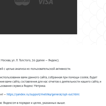
ква, ул. Л. Толстого, 16 (далее — Яндекс).
й с целью анализа их пользовательской активности.
спользовании вами данного сайта, собранная при помощи cookie, будет
я вами сайта, составления для нас отчетов о деятельности нашего сайта, и
ьзования сервиса Яндекс Метрика.
ент —
https://yandex.ru/support/metrika/general/opt-out.html
вас Яндексом в порядке и целях, указанных выше.