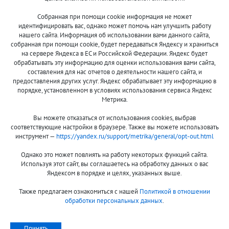
Собранная при помощи cookie информация не может
8 (800)
идентифицировать вас, однако может помочь нам улучшить работу
500-7844
нашего сайта. Информация об использовании вами данного сайта,
собранная при помощи cookie, будет передаваться Яндексу и храниться
на сервере Яндекса в ЕС и Российской Федерации. Яндекс будет
обрабатывать эту информацию для оценки использования вами сайта,
составления для нас отчетов о деятельности нашего сайта, и
Оплата и доставка
О компании
предоставления других услуг. Яндекс обрабатывает эту информацию в
Акции и скидки
Новости
порядке, установленном в условиях использования сервиса Яндекс
Метрика.
Гарантия и сервис
Контакты
Вы можете отказаться от использования cookies, выбрав
Помощь
соответствующие настройки в браузере. Также вы можете использовать
инструмент —
https://yandex.ru/support/metrika/general/opt-out.html
Сообщить об ошибке
Однако это может повлиять на работу некоторых функций сайта.
Используя этот сайт, вы соглашаетесь на обработку данных о вас
Яндексом в порядке и целях, указанных выше.
Также предлагаем ознакомиться с нашей
Политикой в отношении
обработки персональных данных
.
Принимаем к оплате:
Принять