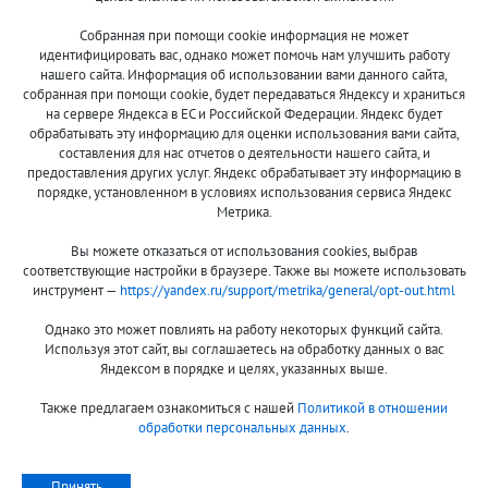
Собранная при помощи cookie информация не может
8 (800)
идентифицировать вас, однако может помочь нам улучшить работу
500-7844
нашего сайта. Информация об использовании вами данного сайта,
собранная при помощи cookie, будет передаваться Яндексу и храниться
на сервере Яндекса в ЕС и Российской Федерации. Яндекс будет
обрабатывать эту информацию для оценки использования вами сайта,
составления для нас отчетов о деятельности нашего сайта, и
Оплата и доставка
О компании
предоставления других услуг. Яндекс обрабатывает эту информацию в
Акции и скидки
Новости
порядке, установленном в условиях использования сервиса Яндекс
Метрика.
Гарантия и сервис
Контакты
Вы можете отказаться от использования cookies, выбрав
Помощь
соответствующие настройки в браузере. Также вы можете использовать
инструмент —
https://yandex.ru/support/metrika/general/opt-out.html
Сообщить об ошибке
Однако это может повлиять на работу некоторых функций сайта.
Используя этот сайт, вы соглашаетесь на обработку данных о вас
Яндексом в порядке и целях, указанных выше.
Также предлагаем ознакомиться с нашей
Политикой в отношении
обработки персональных данных
.
Принимаем к оплате:
Принять