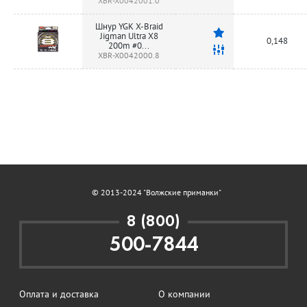
XBR-X0042001.0
Шнур YGK X-Braid
Jigman Ultra X8
0,148
200m #0...
XBR-X0042000.8
© 2013-2024 "Волжские приманки"
8 (800)
500-7844
Оплата и доставка
О компании