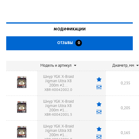
МОДИФИКАЦИИ
ОТЗЫВЫ
0
Модель и артикул
Диаметр, мм
Шнур YGK X-Braid
Jigman Ultra X8
0,235
200m #2...
XBR-X0042002.0
Шнур YGK X-Braid
Jigman Ultra X8
0,205
200m #1...
XBR-X0042001.5
Шнур YGK X-Braid
Jigman Ultra X8
0,165
200m #1...