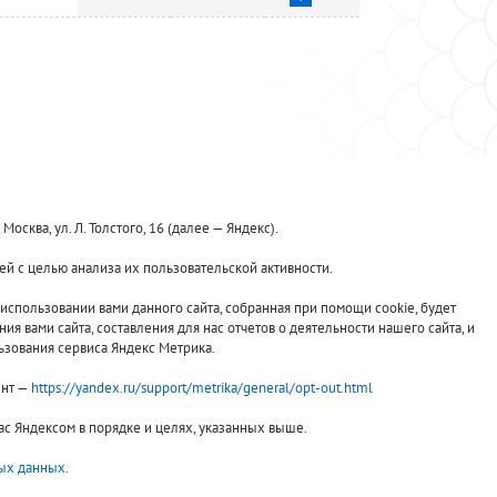
ква, ул. Л. Толстого, 16 (далее — Яндекс).
й с целью анализа их пользовательской активности.
Принимаем к оплате:
спользовании вами данного сайта, собранная при помощи cookie, будет
я вами сайта, составления для нас отчетов о деятельности нашего сайта, и
ьзования сервиса Яндекс Метрика.
ент —
https://yandex.ru/support/metrika/general/opt-out.html
вас Яндексом в порядке и целях, указанных выше.
ых данных
.