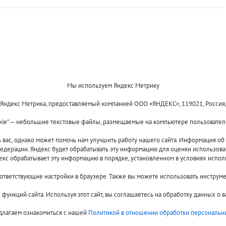
Мы используем Яндекс Метрику
 Яндекс Метрика, предоставляемый компанией ООО «ЯНДЕКС», 119021, Россия, Мос
kie” — небольшие текстовые файлы, размещаемые на компьютере пользователе
Оплата и доставка
О компании
Акции и скидки
Новости
ас, однако может помочь нам улучшить работу нашего сайта. Информация об и
Гарантия и сервис
Контакты
едерации. Яндекс будет обрабатывать эту информацию для оценки использовани
Помощь
декс обрабатывает эту информацию в порядке, установленном в условиях испол
оответствующие настройки в браузере. Также вы можете использовать инструм
функций сайта. Используя этот сайт, вы соглашаетесь на обработку данных о 
длагаем ознакомиться с нашей
Политикой в отношении обработки персональн