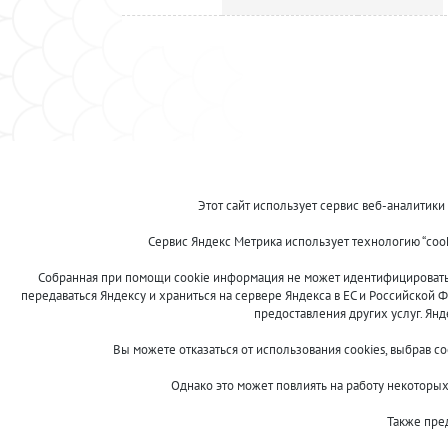
© 2013-2024 "Волжские приманки"
Этот сайт использует сервис веб-аналитики
8 (800)
Сервис Яндекс Метрика использует технологию “coo
500-7844
Собранная при помощи cookie информация не может идентифицировать в
передаваться Яндексу и храниться на сервере Яндекса в ЕС и Российской Ф
предоставления других услуг. Ян
Сообщить об ошибке
Вы можете отказаться от использования cookies, выбрав с
Однако это может повлиять на работу некоторых 
Также пре