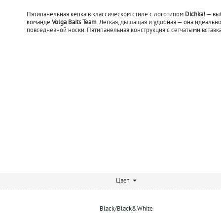
Пятипанельная кепка в классическом стиле с логотипом
Dichka!
— выб
команде
Volga Baits Team
. Лёгкая, дышащая и удобная — она идеально
повседневной носки. Пятипанельная конструкция с сетчатыми вставк
Цвет
Black/Black&White