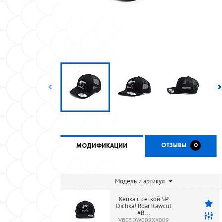
ОТЗЫВЫ
0
МОДИФИКАЦИИ
Модель и артикул
Кепка с сеткой 5P
Dichka! Roar Rawcut
#B...
VBC5DW009XX009