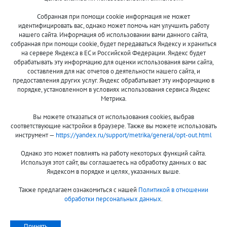
Собранная при помощи cookie информация не может
8 (800)
идентифицировать вас, однако может помочь нам улучшить работу
500-7844
нашего сайта. Информация об использовании вами данного сайта,
собранная при помощи cookie, будет передаваться Яндексу и храниться
на сервере Яндекса в ЕС и Российской Федерации. Яндекс будет
обрабатывать эту информацию для оценки использования вами сайта,
составления для нас отчетов о деятельности нашего сайта, и
Оплата и доставка
О компании
предоставления других услуг. Яндекс обрабатывает эту информацию в
Акции и скидки
Новости
порядке, установленном в условиях использования сервиса Яндекс
Метрика.
Гарантия и сервис
Контакты
Вы можете отказаться от использования cookies, выбрав
Помощь
соответствующие настройки в браузере. Также вы можете использовать
инструмент —
https://yandex.ru/support/metrika/general/opt-out.html
Сообщить об ошибке
Однако это может повлиять на работу некоторых функций сайта.
Используя этот сайт, вы соглашаетесь на обработку данных о вас
Яндексом в порядке и целях, указанных выше.
Также предлагаем ознакомиться с нашей
Политикой в отношении
обработки персональных данных
.
Принимаем к оплате:
Принять