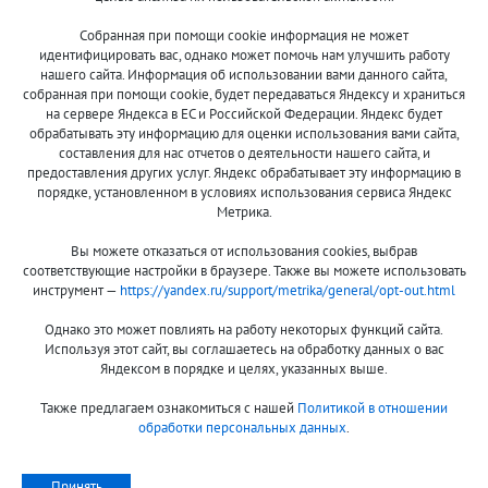
Собранная при помощи cookie информация не может
8 (800)
идентифицировать вас, однако может помочь нам улучшить работу
500-7844
нашего сайта. Информация об использовании вами данного сайта,
собранная при помощи cookie, будет передаваться Яндексу и храниться
на сервере Яндекса в ЕС и Российской Федерации. Яндекс будет
обрабатывать эту информацию для оценки использования вами сайта,
составления для нас отчетов о деятельности нашего сайта, и
Оплата и доставка
О компании
предоставления других услуг. Яндекс обрабатывает эту информацию в
Акции и скидки
Новости
порядке, установленном в условиях использования сервиса Яндекс
Метрика.
Гарантия и сервис
Контакты
Вы можете отказаться от использования cookies, выбрав
Помощь
соответствующие настройки в браузере. Также вы можете использовать
инструмент —
https://yandex.ru/support/metrika/general/opt-out.html
Сообщить об ошибке
Однако это может повлиять на работу некоторых функций сайта.
Используя этот сайт, вы соглашаетесь на обработку данных о вас
Яндексом в порядке и целях, указанных выше.
Также предлагаем ознакомиться с нашей
Политикой в отношении
обработки персональных данных
.
Принимаем к оплате:
Принять