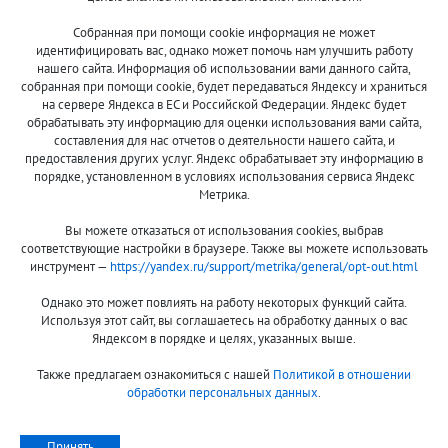
Собранная при помощи cookie информация не может
8 (800)
идентифицировать вас, однако может помочь нам улучшить работу
500-7844
нашего сайта. Информация об использовании вами данного сайта,
собранная при помощи cookie, будет передаваться Яндексу и храниться
на сервере Яндекса в ЕС и Российской Федерации. Яндекс будет
обрабатывать эту информацию для оценки использования вами сайта,
составления для нас отчетов о деятельности нашего сайта, и
Оплата и доставка
О компании
предоставления других услуг. Яндекс обрабатывает эту информацию в
Акции и скидки
Новости
порядке, установленном в условиях использования сервиса Яндекс
Метрика.
Гарантия и сервис
Контакты
Вы можете отказаться от использования cookies, выбрав
Помощь
соответствующие настройки в браузере. Также вы можете использовать
инструмент —
https://yandex.ru/support/metrika/general/opt-out.html
Сообщить об ошибке
Однако это может повлиять на работу некоторых функций сайта.
Используя этот сайт, вы соглашаетесь на обработку данных о вас
Яндексом в порядке и целях, указанных выше.
Также предлагаем ознакомиться с нашей
Политикой в отношении
обработки персональных данных
.
Принимаем к оплате:
Принять