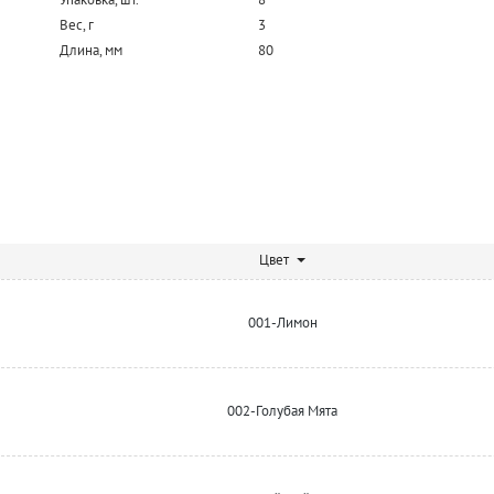
Вес, г
3
Длина, мм
80
Цвет
001-Лимон
002-Голубая Мята