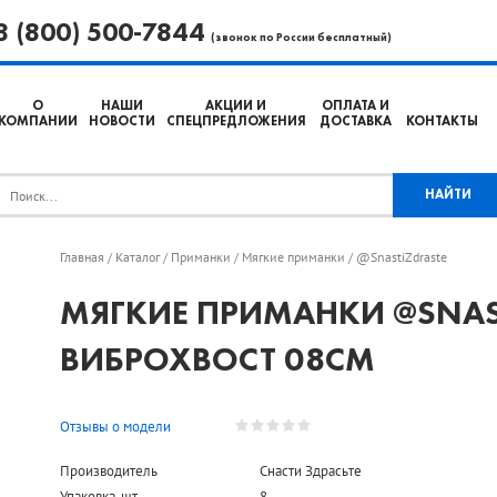
8 (800) 500-7844
(звонок по России бесплатный)
О
НАШИ
АКЦИИ И
ОПЛАТА И
КОМПАНИИ
НОВОСТИ
СПЕЦПРЕДЛОЖЕНИЯ
ДОСТАВКА
КОНТАКТЫ
Главная
Каталог
Приманки
Мягкие приманки
@SnastiZdraste
/
/
/
/
МЯГКИЕ ПРИМАНКИ @SNAS
ВИБРОХВОСТ 08СМ
Отзывы о модели
Производитель
Снасти Здрасьте
Упаковка, шт.
8