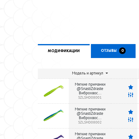
ОТЗЫВЫ
0
МОДИФИКАЦИИ
Модель и артикул
Мягкие приманки
@SnastiZdraste
Виброхвос...
SZLSHD08001
Мягкие приманки
@SnastiZdraste
Виброхвос...
SZLSHD08002
Мягкие приманки
@SnastiZdraste