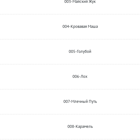
003-Майский Жук
004-Кровавая Маша
005-Голубой
006-Лох
007-Млечный Путь
008-Карамель