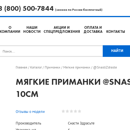
8 (800) 500-7844
(звонок по России бесплатный)
О
НАШИ
АКЦИИ И
ОПЛАТА И
КОМПАНИИ
НОВОСТИ
СПЕЦПРЕДЛОЖЕНИЯ
ДОСТАВКА
КОНТАКТЫ
Главная
Каталог
Приманки
Мягкие приманки
@SnastiZdraste
/
/
/
/
МЯГКИЕ ПРИМАНКИ @SNAST
10СМ
Отзывы о модели
Производитель
Снасти Здрасьте
Упаковка, шт.
6