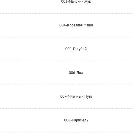
003-Майский Жук
004-Кровавая Маша
005-Голубой
006-Лох
007-Млечный Путь
008-Карамель