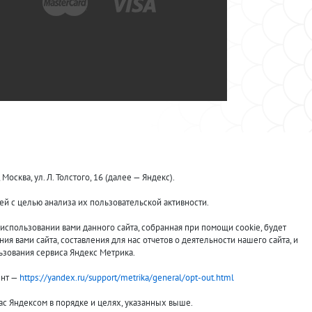
ква, ул. Л. Толстого, 16 (далее — Яндекс).
й с целью анализа их пользовательской активности.
спользовании вами данного сайта, собранная при помощи cookie, будет
я вами сайта, составления для нас отчетов о деятельности нашего сайта, и
ьзования сервиса Яндекс Метрика.
ент —
https://yandex.ru/support/metrika/general/opt-out.html
вас Яндексом в порядке и целях, указанных выше.