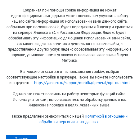
Собранная при помощи cookie информация не может
8 (800)
идентифицировать вас, однако может помочь нам улучшить работу
500-7844
нашего сайта. Информация об использовании вами данного сайта,
собранная при помощи cookie, будет передаваться Яндексу и храниться
на сервере Яндекса в ЕС и Российской Федерации. Яндекс будет
обрабатывать эту информацию для оценки использования вами сайта,
составления для нас отчетов о деятельности нашего сайта, и
Оплата и доставка
О компании
предоставления других услуг. Яндекс обрабатывает эту информацию в
Акции и скидки
Новости
порядке, установленном в условиях использования сервиса Яндекс
Метрика.
Гарантия и сервис
Контакты
Вы можете отказаться от использования cookies, выбрав
Помощь
соответствующие настройки в браузере. Также вы можете использовать
инструмент —
https://yandex.ru/support/metrika/general/opt-out.html
Сообщить об ошибке
Однако это может повлиять на работу некоторых функций сайта.
Используя этот сайт, вы соглашаетесь на обработку данных о вас
Яндексом в порядке и целях, указанных выше.
Также предлагаем ознакомиться с нашей
Политикой в отношении
обработки персональных данных
.
Принимаем к оплате:
Принять