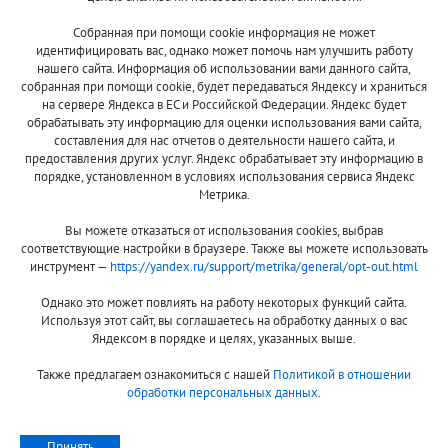
Собранная при помощи cookie информация не может
8 (800)
идентифицировать вас, однако может помочь нам улучшить работу
500-7844
нашего сайта. Информация об использовании вами данного сайта,
собранная при помощи cookie, будет передаваться Яндексу и храниться
на сервере Яндекса в ЕС и Российской Федерации. Яндекс будет
обрабатывать эту информацию для оценки использования вами сайта,
составления для нас отчетов о деятельности нашего сайта, и
Оплата и доставка
О компании
предоставления других услуг. Яндекс обрабатывает эту информацию в
Акции и скидки
Новости
порядке, установленном в условиях использования сервиса Яндекс
Метрика.
Гарантия и сервис
Контакты
Вы можете отказаться от использования cookies, выбрав
Помощь
соответствующие настройки в браузере. Также вы можете использовать
инструмент —
https://yandex.ru/support/metrika/general/opt-out.html
Сообщить об ошибке
Однако это может повлиять на работу некоторых функций сайта.
Используя этот сайт, вы соглашаетесь на обработку данных о вас
Яндексом в порядке и целях, указанных выше.
Также предлагаем ознакомиться с нашей
Политикой в отношении
обработки персональных данных
.
Принимаем к оплате:
Принять