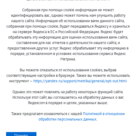
Собранная при помощи cookie информация не может
8 (800)
идентифицировать вас, однако может помочь нам улучшить работу
500-7844
нашего сайта. Информация об использовании вами данного сайта,
собранная при помощи cookie, будет передаваться Яндексу и храниться
на сервере Яндекса в ЕС и Российской Федерации. Яндекс будет
обрабатывать эту информацию для оценки использования вами сайта,
составления для нас отчетов о деятельности нашего сайта, и
Оплата и доставка
О компании
предоставления других услуг. Яндекс обрабатывает эту информацию в
Акции и скидки
Новости
порядке, установленном в условиях использования сервиса Яндекс
Метрика.
Гарантия и сервис
Контакты
Вы можете отказаться от использования cookies, выбрав
Помощь
соответствующие настройки в браузере. Также вы можете использовать
инструмент —
https://yandex.ru/support/metrika/general/opt-out.html
Сообщить об ошибке
Однако это может повлиять на работу некоторых функций сайта.
Используя этот сайт, вы соглашаетесь на обработку данных о вас
Яндексом в порядке и целях, указанных выше.
Также предлагаем ознакомиться с нашей
Политикой в отношении
обработки персональных данных
.
Принимаем к оплате:
Принять